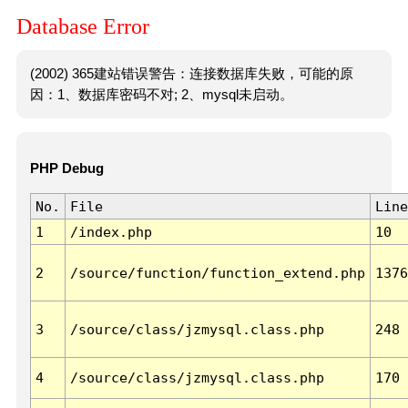
Database Error
(2002) 365建站错误警告：连接数据库失败，可能的原
因：1、数据库密码不对; 2、mysql未启动。
PHP Debug
No.
File
Line
1
/index.php
10
2
/source/function/function_extend.php
1376
3
/source/class/jzmysql.class.php
248
4
/source/class/jzmysql.class.php
170